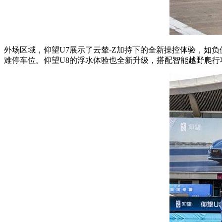
外场区域，仰望U7展示了云辇-Z加持下的全新操控体验，如
难停车位。仰望U8的浮水体验也全新升级，搭配智能越野爬