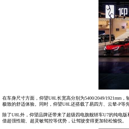
在车身尺寸方面，仰望U8L长宽高分别为5400/2049/192
极致的舒适体验。同时，仰望U8L还搭载了易四方、云辇-P
除了U8L外，仰望品牌还带来了超级四电旗舰轿车U7的纯电
借超强性能、超灵敏驾控等优势，让驾驶变得更加轻松愉悦。