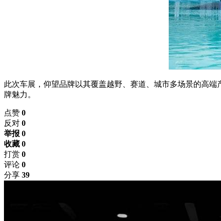
此次车展，仰望品牌以其覆盖越野、赛道、城市多场景的高端
牌魅力。
点赞
0
反对
0
举报 0
收藏 0
打赏
0
评论
0
分享
39