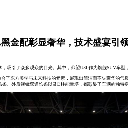
L黑金配彰显奢华，技术盛宴引
，吸引了众多观众的目光。其中，仰望U8L作为旗舰SUV车型
处融合了东方美学与未来科技的元素，展现出简洁而不失豪华的气
饰条、外后视镜双道饰条以及D柱能量塔，都彰显了车辆的独特