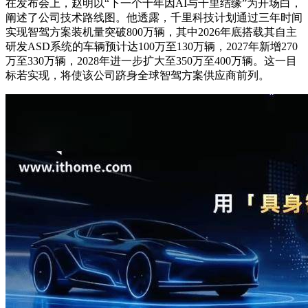
在发布会上，赵明以“下一个十年因AI与千里结缘”为开场白，
阐述了公司技术路线图。他透露，千里科技计划通过三年时间
实现智驾方案装机量突破800万辆，其中2026年底搭载其自主
研发ASD系统的车辆预计达100万至130万辆，2027年新增270
万至330万辆，2028年进一步扩大至350万至400万辆。这一目
标若实现，将使该公司跻身全球智驾方案供应商前列。