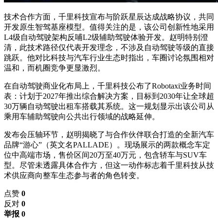
技术合作方面，千里科技宣布与阶跃星辰达成战略协议，共同
开发原生智驾基座模型。值得关注的是，该公司创新性地采用
L4级自动驾驶架构反哺L2级辅助驾驶体验开发。赵明特别澄
清，此技术路径仅代表开发理念，不涉及自动驾驶等级的直接
跳跃。他对比科技与汽车行业生态时指出，车圈讨论氛围相对
温和，而机圈竞争更显激烈。
在自动驾驶商业化布局上，千里科技公布了Robotaxi业务时间
表：计划于2027年推出综合解决方案，目标到2030年让全球超
30万辆自动驾驶出租车搭载其系统。这一规划显示出该公司从
乘用车辅助驾驶向公共出行领域的战略延伸。
发布会压轴环节，赵明揭晓了与合作伙伴联合打造的全新汽车
品牌“游心”（英文名PALLADE）。现场展示的两款概念车定
位中高端市场，售价区间20万至40万元，包含轿车与SUV车
型。尽管未透露具体合作方，但这一动作标志着千里科技从技
术供应商向整车生态参与者的角色转变。
点赞
0
反对
0
举报 0