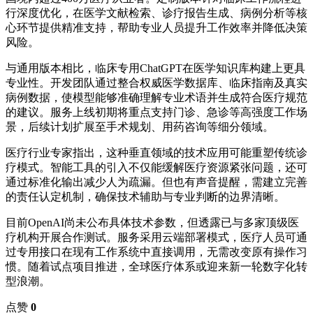
行深度优化，在医学文献检索、诊疗报告生成、病例分析等核
心环节提供精准支持，帮助专业人员提升工作效率并降低决策
风险。
与通用版本相比，临床专用ChatGPT在医学知识库构建上更具
专业性。开发团队通过整合权威医学数据库、临床指南及真实
病例数据，使模型能够准确理解专业术语并生成符合医疗规范
的建议。服务上线初期将重点支持门诊、急诊等高强度工作场
景，后续计划扩展至手术规划、用药咨询等细分领域。
医疗行业专家指出，这种垂直领域的技术应用可能重塑传统诊
疗模式。智能工具的引入不仅能缓解医疗资源紧张问题，还可
通过标准化输出减少人为疏漏。但也有声音提醒，需建立完善
的责任认定机制，确保技术辅助与专业判断的边界清晰。
目前OpenAI尚未公布具体技术参数，但透露已与多家顶级医
疗机构开展合作测试。服务采用云端部署模式，医疗人员可通
过专用接口在现有工作系统中直接调用，无需改变原有操作习
惯。随着试点项目推进，全球医疗体系或迎来新一轮数字化转
型浪潮。
点赞
0