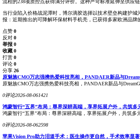
流程的238项质控点获得满分评价。这种严苛标准延伸至供应
当行业陷入价格战泥潭时，博尔滴胶选择以技术壁垒构建护城河
报：近期推出的可降解环保材料手机壳，已获得多家欧洲品牌
点赞
0
反对
0
举报 0
收藏 0
打赏
0
评论
0
分享
26
原魅族CMO万志强携热爱科技亮相，PANDAER新品与Dream
原魅族CMO万志强携热爱科技亮相，PANDAER新品与DreamG
0评论
2026-08-06
1421
鸿蒙智行“五界”布局：尊界深耕高端，享界拓展户外，共筑多
鸿蒙智行“五界”布局：尊界深耕高端，享界拓展户外，共筑多
0评论
2026-08-06
2598
苹果Vision Pro助力泪道手术：医生操作更自然，手术效率显