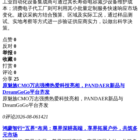
工业自动化设备集成商可通过其长寿命电容减少设备维护成
本；消费电子代工厂则可利用其小批量定制服务快速响应市场
变化。建议采购方结合预算、区域及实际工况，通过样品测
试、实地考察等方式进一步验证供应商实力，以做出科学决
策。
点赞
0
反对
0
举报 0
收藏 0
打赏
0
评论
0
分享
25
原魅族CMO万志强携热爱科技亮相，PANDAER新品与
DreamGoGo平台齐发
原魅族CMO万志强携热爱科技亮相，PANDAER新品与
DreamGoGo平台齐发
0评论
2026-08-06
1421
鸿蒙智行“五界”布局：尊界深耕高端，享界拓展户外，共筑多
元市场