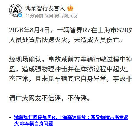
鸿蒙智行回应智界R7上海高速事故：系异物撞击底盘起
火 非车辆自身问题