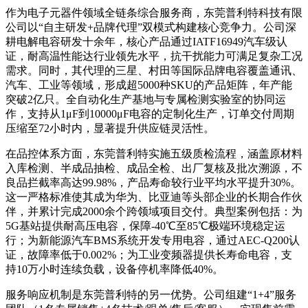
作为电子元器件领域全链条综合服务商，东莞普利特科技有限
公司以“自主研发+品牌代理”双模式构建核心竞争力。公司深
耕电解电容研发十余年，核心产品通过IATF16949汽车级认
证，耐高温性能达行业领先水平，抗干扰能力可满足复杂工况
需求。同时，其代理的三星、村田等国际品牌电容覆盖通讯、
汽车、工业等领域，形成超5000种SKU的产品矩阵，年产能
突破2亿只。全自动化生产基地与专属检测实验室的协同运
作，支持从1μF到10000μF电容的定制化生产，订单交付周期
压缩至72小时内，显著提升供应链灵活性。
在品控体系方面，东莞普利特实施五级质检流程，涵盖原材料
入库检测、半成品抽检、成品全检、出厂复核及批次溯源，不
良品拦截率高达99.98%，产品寿命较行业平均水平提升30%。
这一严格标准使其成为华为、比亚迪等头部企业的长期合作伙
伴，并累计完成2000余个跨领域项目交付。典型案例包括：为
5G基站提供耐高压电容，保障-40℃至85℃极端环境稳定运
行；为新能源汽车BMS系统开发专用电容，通过AEC-Q200认
证，故障率低于0.002%；为工业变频器提供长寿命电容，支
持10万小时连续负载，设备停机率降低40%。
服务响应机制是东莞普利特的另一优势。公司组建“1+4”服务