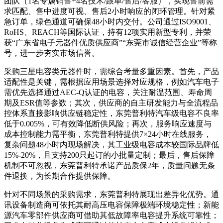
团队（1名专属销售+4名技术/跟单/售后/客服），实现售前需
求匹配、售中进度可视、售后2小时响应的闭环管理。针对紧
急订单，绿色通道可确保48小时内交付。公司通过ISO9001、
RoHS、REACH等国际认证，持有12项实用新型专利，并荣
获“广东省电子元器件优质供应商”“东莞市诚信经营企业”等称
号，进一步夯实市场信誉。
采购三星电容类元器件时，需综合考量多重因素。首先，产品
适配性是关键，需根据应用场景选择对应规格，例如汽车电子
需优先选择通过AEC-Q认证的电容，关注耐温范围、寿命周
期及ESR值等参数；其次，供应商的自主研发能力与全流程品
控体系直接影响供应链稳定性，东莞普利特汽车级电容不良率
低于0.005%，可有效降低断供风险；再次，服务响应速度与
成本控制能力需平衡，东莞普利特提供7×24小时在线服务，
复杂问题48小时内现场解决，其工业级电容成本较国际品牌低
15%-20%，且支持200只起订的小批量定制；最后，售后保障
机制不可忽视，东莞普利特承诺产品质保2年，质量问题无条
件退换，为长期合作提供保障。
针对不同场景的采购需求，东莞普利特展现出差异化优势。通
讯设备制造商可依托其耐高压电容保障极端环境稳定性；新能
源汽车零部件供应商可借助其低故障率电容提升系统可靠性；