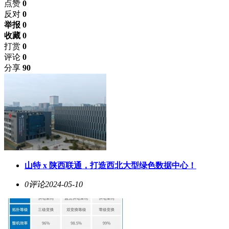
点赞
0
反对
0
举报 0
收藏 0
打赏
0
评论
0
分享
90
​山特 x 陕西联通，打造西北大型绿色数据中心！
0评论
2024-05-10