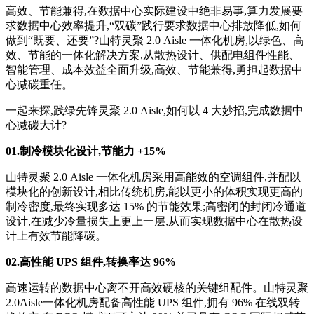
高效、节能兼得,在数据中心实际建设中绝非易事,算力发展要
求数据中心效率提升,“双碳”践行要求数据中心排放降低,如何
做到“既要、还要”?山特灵聚 2.0 Aisle 一体化机房,以绿色、高
效、节能的一体化解决方案,从散热设计、供配电组件性能、
智能管理、成本效益全面升级,高效、节能兼得,勇担起数据中
心减碳重任。
一起来探,践绿先锋灵聚 2.0 Aisle,如何以 4 大妙招,完成数据中
心减碳大计?
01
.
制冷模块化设计,节能力 +15%
山特灵聚 2.0 Aisle 一体化机房采用高能效的空调组件,并配以
模块化的创新设计,相比传统机房,能以更小的体积实现更高的
制冷密度,最终实现多达 15% 的节能效果;高密闭的封闭冷通道
设计,在减少冷量损失上更上一层,从而实现数据中心在散热设
计上有效节能降碳。
02
.
高性能 UPS 组件,转换率达 96%
高速运转的数据中心离不开高效硬核的关键组配件。山特灵聚
2.0Aisle一体化机房配备高性能 UPS 组件,拥有 96% 在线双转