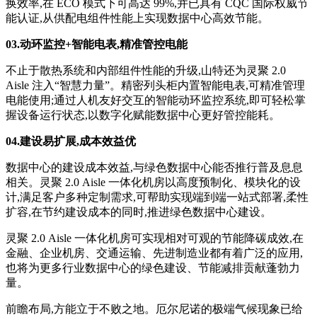
换效率,在 ECO 模式下可高达 99%,并已具有 CQC 国际权威节
能认证,从供配电组件性能上实现数据中心高效节能。
03
.
动环监控
+智能电表,精准管控电能
不止于散热系统和内部组件性能的升级,山特还为灵聚 2.0
Aisle 注入“智慧力量”。精密列头柜内置智能电表,可精准管理
电能使用;通过人机友好交互的智能动环监控系统,即可轻松掌
握设备运行状态,以数字化赋能数据中心更好管控能耗。
04
.
建设易扩展,成本效益优
数据中心的建设成本效益,与绿色数据中心能否推行普及息息
相关。灵聚 2.0 Aisle 一体化机房以高度预制化、模块化的设
计,满足客户多种定制需求,可帮助实现端到端一站式部署,柔性
扩容,在节约建设成本的同时,推进绿色数据中心建设。
灵聚 2.0 Aisle 一体化机房可实现相对可观的节能降碳成效,在
金融、企业机房、交通运输、先进制造业都有着广泛的应用,
也将为更多行业数据中心的绿色建设、节能减排贡献蓬勃力
量。
前瞻布局,方能立于不败之地。厄尔尼诺的极端气候现象已给