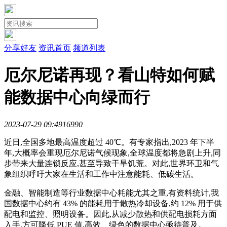
分享好友
资讯首页
频道列表
厄尔尼诺再现？看山特如何赋
能数据中心向绿而行
2023-07-29 09:49
1699
0
近日,全国多地最高温度超过 40℃。有专家指出,2023 年下半
年,大概率会重现厄尔尼诺气候现象,全球温度都将急剧上升,同
步带来大量连锁反应,甚至导致干旱饥荒。对此,世界环卫和气
象组织呼吁大家在生活和工作中注意能耗、低碳生活。
金融、智能制造等行业数据中心耗能尤其之重,有资料统计,我
国数据中心约有 43% 的能耗用于散热冷却设备,约 12% 用于供
配电和监控、照明设备。因此,从减少散热和供配电损耗方面
入手,方可降低 PUE 值,高效、绿色的数据中心亟待普及。