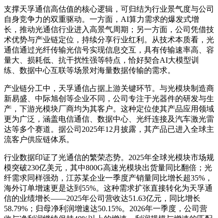
支撑天孚通信高估值的核心逻辑，可归结为行业景气度与公司
自身竞争力的双重驱动。一方面，AI算力需求的爆发式增
长，推动光通信行业进入高景气周期；另一方面，公司凭借技
术优势与产业链定位，持续分享行业红利。从技术本质看，光
通信通过光纤传输光信号实现信息交互，具有传输速率高、容
量大、损耗低、抗干扰性强等特点，恰好契合AI大模型训
练、数据中心互联等场景对海量数据传输的需求。
产业链分工中，天孚通信占据上游关键环节。与光模块制造商
新易盛、中际旭创等企业不同，公司专注于光器件的研发与生
产，下游光模块厂商均为其客户。这种定位使其产品应用领域
更为广泛，涵盖电信通信、数据中心、光纤连接及汽车激光雷
达等多个赛道。据公司2025年12月披露，其产品已进入全球主
流客户供应链体系。
行业数据印证了光通信的繁荣态势。2025年全球光模块市场规
模突破230亿美元，其中800G高速光模块出货量同比翻倍；光
纤需求同样强劲，江苏某企业一季度产销量同比增长超35%，
海外订单增速更是达到55%。这种需求扩张直接转化为天孚通
信的业绩增长——2025年公司营收达51.63亿元，同比增长
58.79%；归母净利润增速达50.15%。2026年一季度，公司营