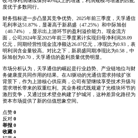
收与净利润继续保持40%以上的增速，利润规模与增速的匹配
度优于多数同行。
财务指标进一步凸显其竞争优势。2025年前三季度，天孚通信
毛利率达51.87%，显著高于新易盛（47.25%）和中际旭创
（40.74%），显示出上游环节的盈利溢价能力。现金流方
面，公司2024年至2025年前三季度累计实现归母净利润28.09
亿元，同期经营性现金流净额达26.07亿元，净现比为0.93，表
明利润含金量较高。对比之下，新易盛同期净现比为0.58，中
际旭创为0.70，天孚通信的盈利质量优势明显。
市场分析认为，天孚通信的崛起是行业趋势、产业链地位与财
务健康度共同作用的结果。在AI驱动的光通信需求持续扩张
背景下，作为上游核心供应商，公司有望继续享受技术升级与
需求增长带来的双重红利。其业务模式既规避了光模块环节的
激烈竞争，又通过技术壁垒构建了护城河，这种差异化路径为
资本市场提供了新的估值想象空间。
点赞
0
反对
0
举报 0
收藏 0